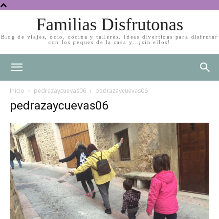
Familias Disfrutonas
Blog de viajes, ocio, cocina y talleres. Ideas divertidas para disfrutar
con los peques de la casa y…¡sin ellos!
Inicio
pedrazaycuevas06
pedrazaycuevas06
pedrazaycuevas06