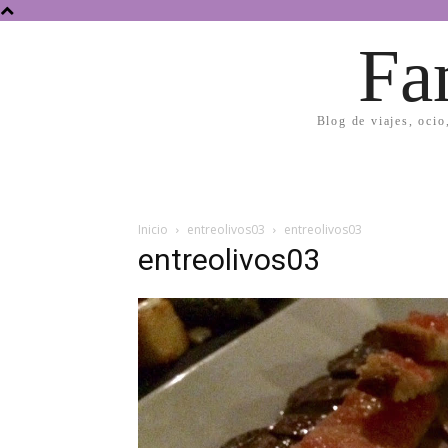
Fa
Blog de viajes, ocio
Inicio
entreolivos03
entreolivos03
entreolivos03