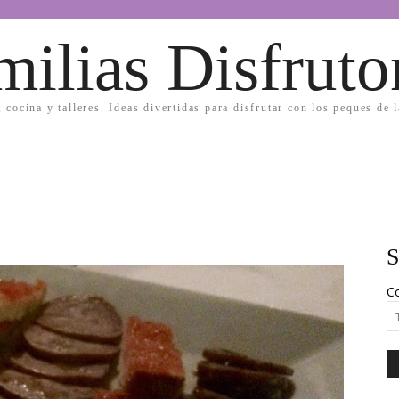
milias Disfruto
, cocina y talleres. Ideas divertidas para disfrutar con los peques de 
S
Co