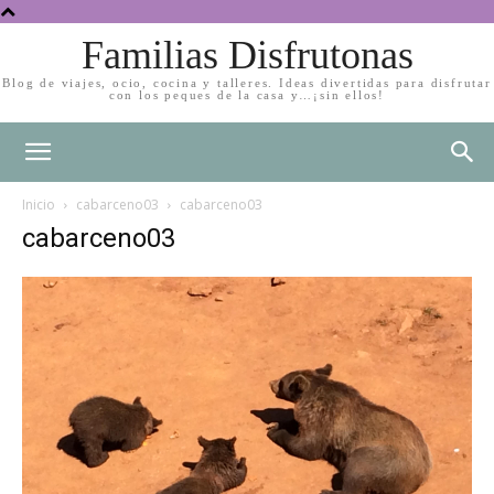
Familias Disfrutonas
Blog de viajes, ocio, cocina y talleres. Ideas divertidas para disfrutar
con los peques de la casa y…¡sin ellos!
Inicio
cabarceno03
cabarceno03
cabarceno03