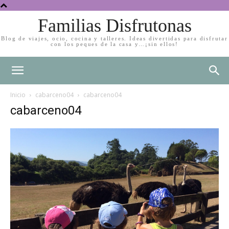
Familias Disfrutonas
Blog de viajes, ocio, cocina y talleres. Ideas divertidas para disfrutar
con los peques de la casa y…¡sin ellos!
Inicio
cabarceno04
cabarceno04
cabarceno04