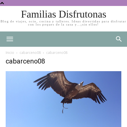
Familias Disfrutonas
Blog de viajes, ocio, cocina y talleres. Ideas divertidas para disfrutar
con los peques de la casa y…¡sin ellos!
Inicio
cabarceno08
cabarceno08
cabarceno08