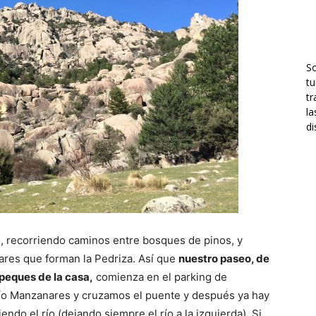
S
tu
tr
la
di
o, recorriendo caminos entre bosques de pinos, y
iares que forman la Pedriza. Así que
nuestro paseo, de
 peques de la casa,
comienza en el parking de
río Manzanares y cruzamos el puente y después ya hay
iendo el río (dejando siempre el río a la izquierda). Si