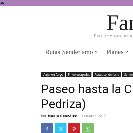
Fa
Blog de viajes, ocio
Rutas Senderismo
Planes
Viajar en furgo
Finde escapadas
Rutas senderismo
Sende
Paseo hasta la C
Pedriza)
Por
Nadia González
-
13 marzo, 2015