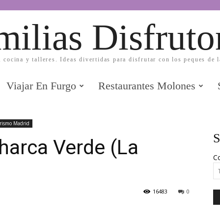
milias Disfruto
, cocina y talleres. Ideas divertidas para disfrutar con los peques de 
Viajar En Furgo
Restaurantes Molones
rismo Madrid
S
harca Verde (La
Co
16483
0