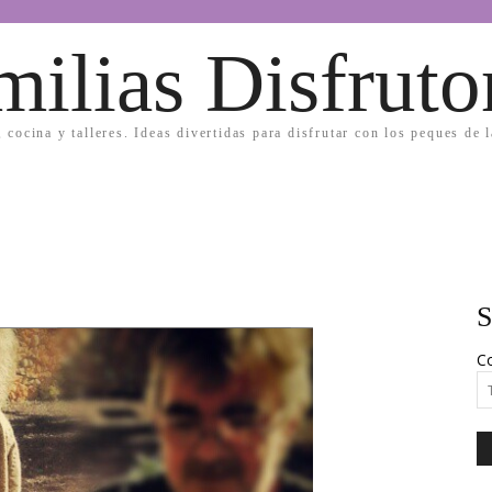
milias Disfruto
, cocina y talleres. Ideas divertidas para disfrutar con los peques de 
S
Co