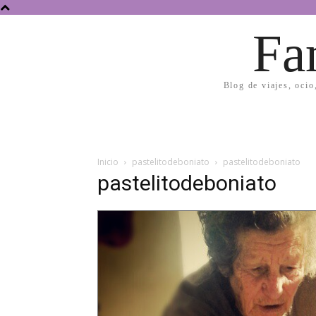
Fa
Blog de viajes, ocio
Inicio
pastelitodeboniato
pastelitodeboniato
pastelitodeboniato