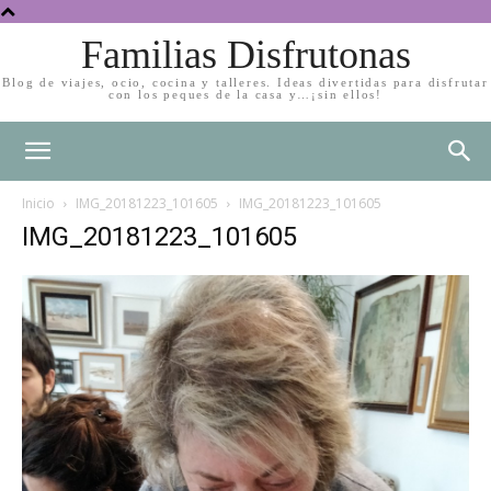
Familias Disfrutonas
Blog de viajes, ocio, cocina y talleres. Ideas divertidas para disfrutar
con los peques de la casa y…¡sin ellos!
Inicio
IMG_20181223_101605
IMG_20181223_101605
IMG_20181223_101605