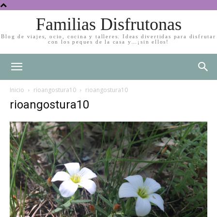
Familias Disfrutonas
Blog de viajes, ocio, cocina y talleres. Ideas divertidas para disfrutar
con los peques de la casa y…¡sin ellos!
Inicio
rioangostura10
rioangostura10
rioangostura10