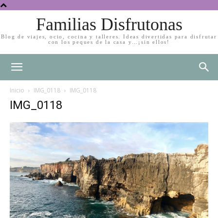
Familias Disfrutonas
Blog de viajes, ocio, cocina y talleres. Ideas divertidas para disfrutar
con los peques de la casa y…¡sin ellos!
Inicio
IMG_0118
IMG_0118
IMG_0118