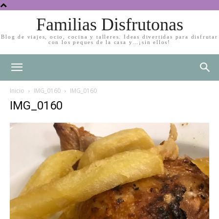
Familias Disfrutonas
Blog de viajes, ocio, cocina y talleres. Ideas divertidas para disfrutar
con los peques de la casa y…¡sin ellos!
Inicio
IMG_0160
IMG_0160
IMG_0160