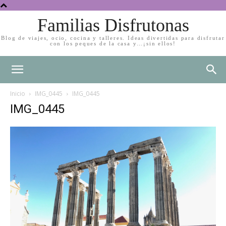
Familias Disfrutonas
Blog de viajes, ocio, cocina y talleres. Ideas divertidas para disfrutar
con los peques de la casa y…¡sin ellos!
Inicio
IMG_0445
IMG_0445
IMG_0445