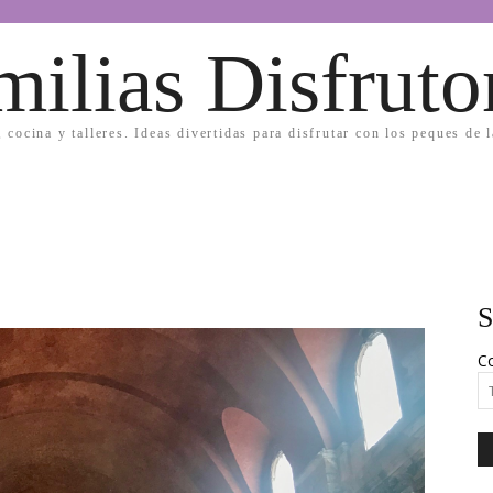
milias Disfruto
, cocina y talleres. Ideas divertidas para disfrutar con los peques de 
S
Co