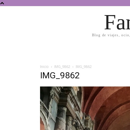
Fa
Blog de viajes, ocio
Inicio
IMG_9862
IMG_9862
IMG_9862