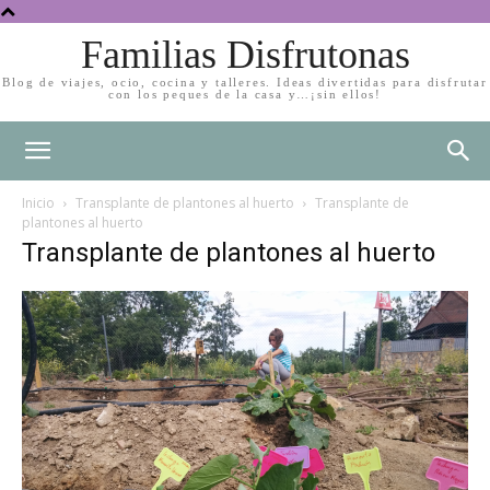
Familias Disfrutonas
Blog de viajes, ocio, cocina y talleres. Ideas divertidas para disfrutar
con los peques de la casa y…¡sin ellos!
Inicio
Transplante de plantones al huerto
Transplante de
plantones al huerto
Transplante de plantones al huerto