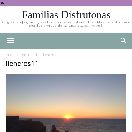
Familias Disfrutonas
Blog de viajes, ocio, cocina y talleres. Ideas divertidas para disfrutar
con los peques de la casa y…¡sin ellos!
Inicio
liencres11
liencres11
liencres11