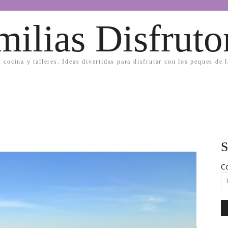
milias Disfruto
, cocina y talleres. Ideas divertidas para disfrutar con los peques de 
S
Co