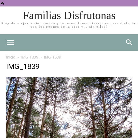
Familias Disfrutonas
Blog de viajes, ocio, cocina y talleres. Ideas divertidas para disfrutar
con los peques de la casa y…¡sin ellos!
Inicio
IMG_1839
IMG_1839
IMG_1839