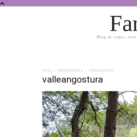
Fa
Blog de viajes, ocio
Inicio
valleangostura
valleangostura
valleangostura