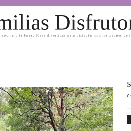
milias Disfruto
, cocina y talleres. Ideas divertidas para disfrutar con los peques de 
S
Co