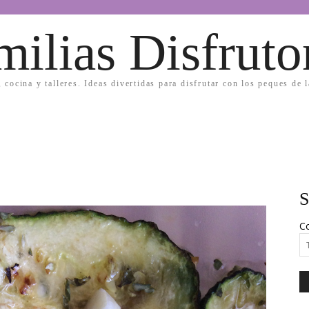
milias Disfruto
, cocina y talleres. Ideas divertidas para disfrutar con los peques de 
S
Co