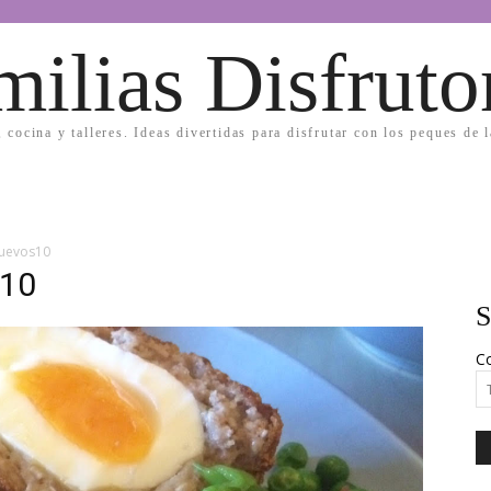
milias Disfruto
, cocina y talleres. Ideas divertidas para disfrutar con los peques de 
huevos10
s10
S
Co