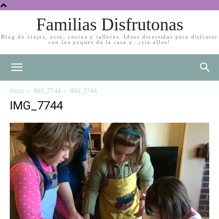
Familias Disfrutonas
Blog de viajes, ocio, cocina y talleres. Ideas divertidas para disfrutar
con los peques de la casa y…¡sin ellos!
Inicio
IMG_7744
IMG_7744
IMG_7744