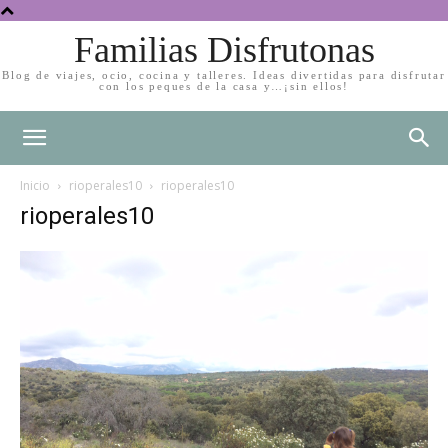
Familias Disfrutonas
Blog de viajes, ocio, cocina y talleres. Ideas divertidas para disfrutar
con los peques de la casa y…¡sin ellos!
Inicio
rioperales10
rioperales10
rioperales10