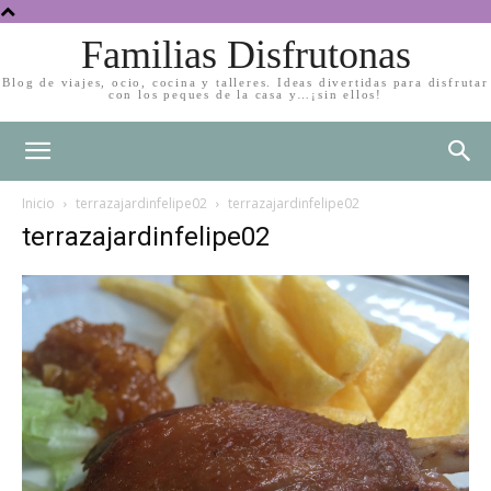
Familias Disfrutonas
Blog de viajes, ocio, cocina y talleres. Ideas divertidas para disfrutar
con los peques de la casa y…¡sin ellos!
Inicio
terrazajardinfelipe02
terrazajardinfelipe02
terrazajardinfelipe02