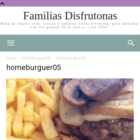
Familias Disfrutonas
Blog de viajes, ocio, cocina y talleres. Ideas divertidas para disfrutar
con los peques de la casa y…¡sin ellos!
Inicio
homeburguer05
homeburguer05
homeburguer05