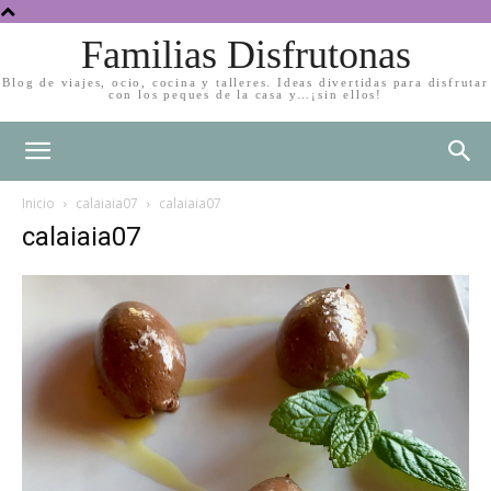
Familias Disfrutonas
Blog de viajes, ocio, cocina y talleres. Ideas divertidas para disfrutar
con los peques de la casa y…¡sin ellos!
Inicio
calaiaia07
calaiaia07
calaiaia07