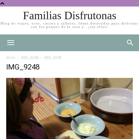
Familias Disfrutonas
Blog de viajes, ocio, cocina y talleres. Ideas divertidas para disfrutar
con los peques de la casa y…¡sin ellos!
Inicio
IMG_9248
IMG_9248
IMG_9248