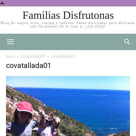
Familias Disfrutonas
Blog de viajes, ocio, cocina y talleres. Ideas divertidas para disfrutar
con los peques de la casa y…¡sin ellos!
Inicio
covatallada01
covatallada01
covatallada01