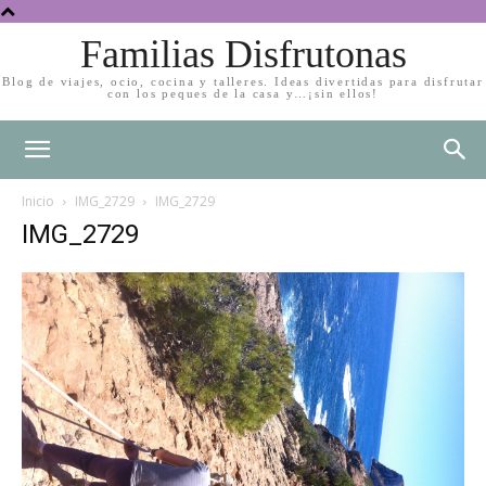
Familias Disfrutonas
Blog de viajes, ocio, cocina y talleres. Ideas divertidas para disfrutar
con los peques de la casa y…¡sin ellos!
Inicio
IMG_2729
IMG_2729
IMG_2729