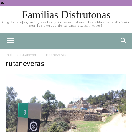
Familias Disfrutonas
Blog de viajes, ocio, cocina y talleres. Ideas divertidas para disfrutar
con los peques de la casa y…¡sin ellos!
Inicio
rutaneveras
rutaneveras
rutaneveras