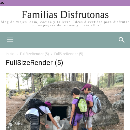
Familias Disfrutonas
Blog de viajes, ocio, cocina y talleres. Ideas divertidas para disfrutar
con los peques de la casa y…¡sin ellos!
Inicio
FullSizeRender (5)
FullSizeRender (5)
FullSizeRender (5)