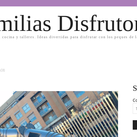
milias Disfruto
, cocina y talleres. Ideas divertidas para disfrutar con los peques de 
s08
S
Co