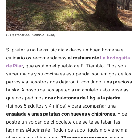
El Castañar del Tiemblo (Ávila)
Si preferís no llevar pic nic y daros un buen homenaje
culinario os recomendamos
el restaurante
La bodeguita
de Pilar
,
que está en el pueblo de El Tiemblo. Ellos son
super majos y su cocina es estupenda, son amigos de los
perros y a nosotros nos dejaron ir con Juno, una preciosa
husky. A nosotros nos apetecía un chuletón abulense así
que nos pedimos
dos chuletones de 1 kg a la piedra
(fuimos 5 adultos y 4 niños) y para acompañar una
ensalada y unas patatas
con huevos y chipirones
. Y de
postre un volcán de chocolate que se te saltaban las
lágrimas ¡Alucinante! Todo nos supo riquísimo y encima
el precio muy bien, unos
13 euros por persona
, menos