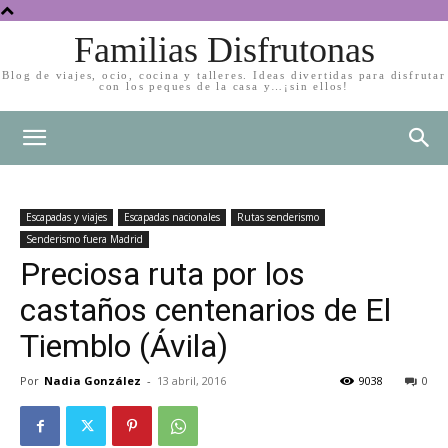
Familias Disfrutonas
Blog de viajes, ocio, cocina y talleres. Ideas divertidas para disfrutar
con los peques de la casa y…¡sin ellos!
Escapadas y viajes
Escapadas nacionales
Rutas senderismo
Senderismo fuera Madrid
Preciosa ruta por los
castaños centenarios de El
Tiemblo (Ávila)
Por
Nadia González
-
13 abril, 2016
9038
0