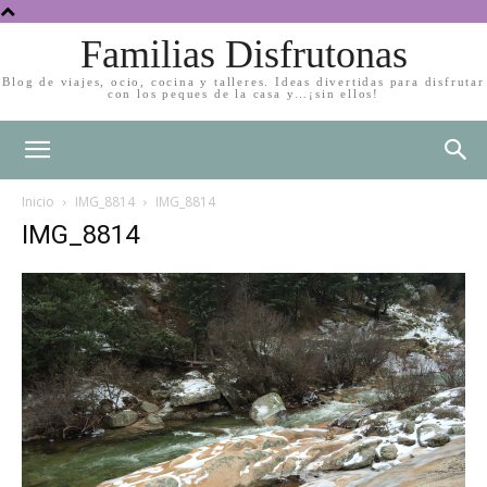
Familias Disfrutonas
Blog de viajes, ocio, cocina y talleres. Ideas divertidas para disfrutar
con los peques de la casa y…¡sin ellos!
Inicio
IMG_8814
IMG_8814
IMG_8814