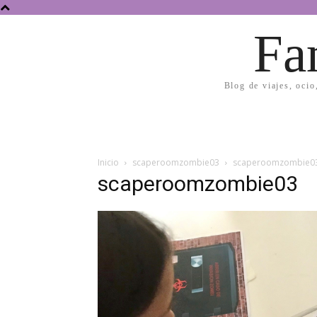
Fa
Blog de viajes, ocio
Inicio
scaperoomzombie03
scaperoomzombie0
scaperoomzombie03