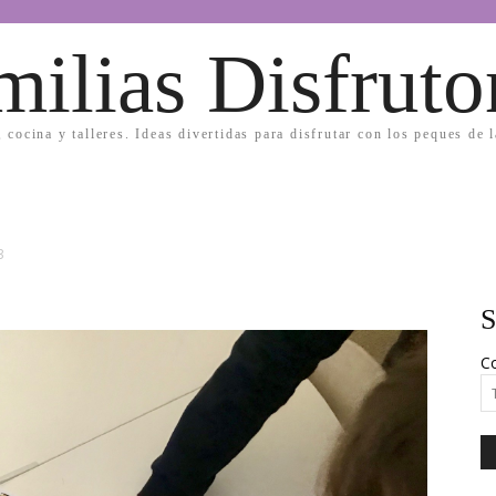
milias Disfruto
, cocina y talleres. Ideas divertidas para disfrutar con los peques de 
3
S
Co