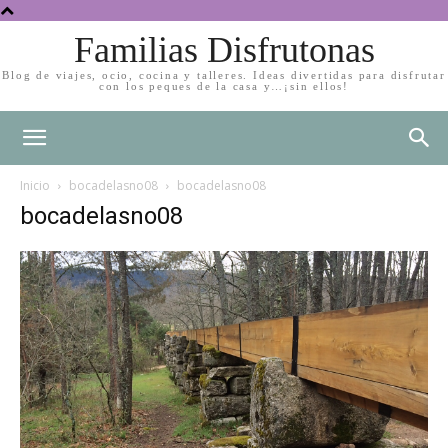
Familias Disfrutonas
Blog de viajes, ocio, cocina y talleres. Ideas divertidas para disfrutar
con los peques de la casa y…¡sin ellos!
Inicio
bocadelasno08
bocadelasno08
bocadelasno08