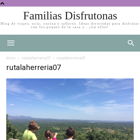
Familias Disfrutonas
Blog de viajes, ocio, cocina y talleres. Ideas divertidas para disfrutar
con los peques de la casa y…¡sin ellos!
Inicio
rutalaherreria07
rutalaherreria07
rutalaherreria07