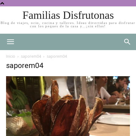
Familias Disfrutonas
Blog de viajes, ocio, cocina y talleres. Ideas divertidas para disfrutar
con los peques de la casa y…¡sin ellos!
Inicio
saporem04
saporem04
saporem04