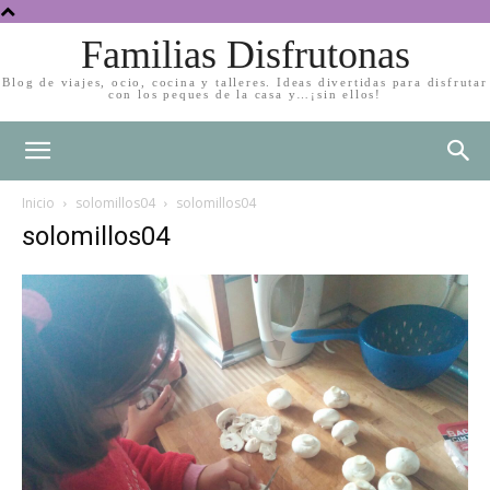
Familias Disfrutonas
Blog de viajes, ocio, cocina y talleres. Ideas divertidas para disfrutar
con los peques de la casa y…¡sin ellos!
Inicio
solomillos04
solomillos04
solomillos04