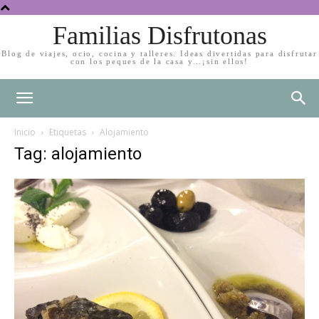
Familias Disfrutonas
Blog de viajes, ocio, cocina y talleres. Ideas divertidas para disfrutar
con los peques de la casa y…¡sin ellos!
Inicio
Etiquetas
Alojamiento
Tag: alojamiento