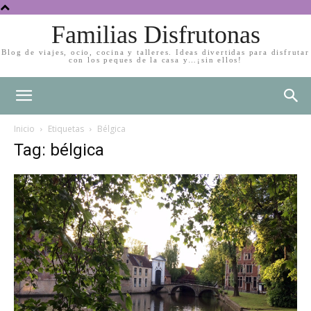
Familias Disfrutonas
Blog de viajes, ocio, cocina y talleres. Ideas divertidas para disfrutar
con los peques de la casa y…¡sin ellos!
Inicio
Etiquetas
Bélgica
Tag: bélgica