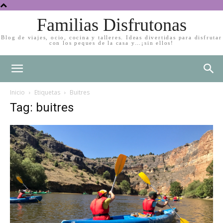
Familias Disfrutonas
Blog de viajes, ocio, cocina y talleres. Ideas divertidas para disfrutar
con los peques de la casa y…¡sin ellos!
Inicio
Etiquetas
Buitres
Tag: buitres