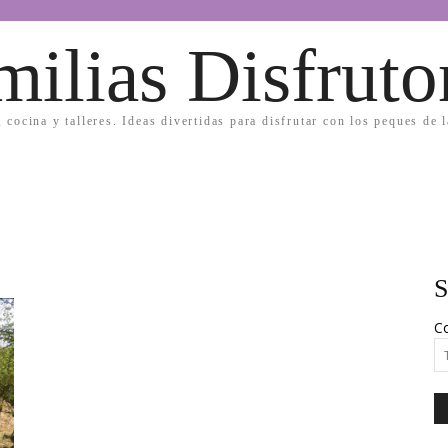
milias Disfruto
, cocina y talleres. Ideas divertidas para disfrutar con los peques de 
S
Co