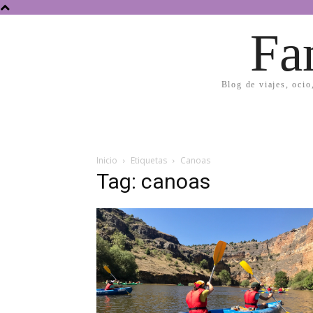
Fa
Blog de viajes, ocio
Inicio
Etiquetas
Canoas
Tag: canoas