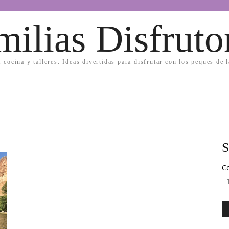
milias Disfruto
, cocina y talleres. Ideas divertidas para disfrutar con los peques de 
S
Co