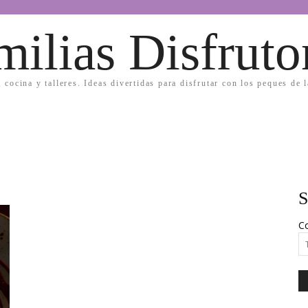
milias Disfruto
, cocina y talleres. Ideas divertidas para disfrutar con los peques de 
S
Co