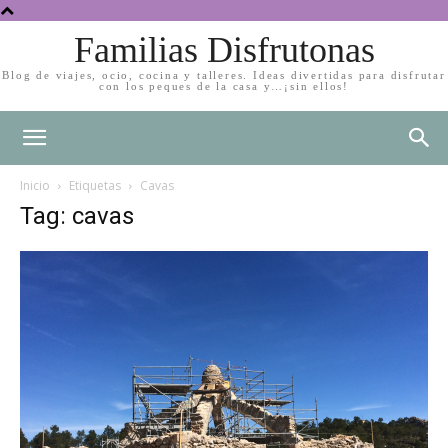
Familias Disfrutonas
Blog de viajes, ocio, cocina y talleres. Ideas divertidas para disfrutar
con los peques de la casa y…¡sin ellos!
Inicio
Etiquetas
Cavas
Tag: cavas