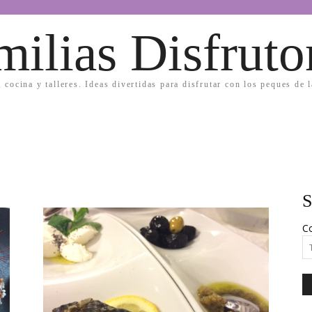
milias Disfruto
, cocina y talleres. Ideas divertidas para disfrutar con los peques de 
S
Co