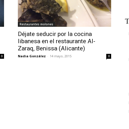
T
Restaurantes molones
Déjate seducir por la cocina
libanesa en el restaurante Al-
Zaraq, Benissa (Alicante)
Nadia González
-
14 mayo, 2015
0
0