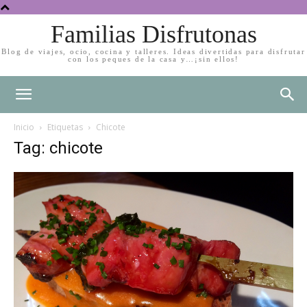
Familias Disfrutonas
Blog de viajes, ocio, cocina y talleres. Ideas divertidas para disfrutar
con los peques de la casa y…¡sin ellos!
Inicio
Etiquetas
Chicote
Tag: chicote