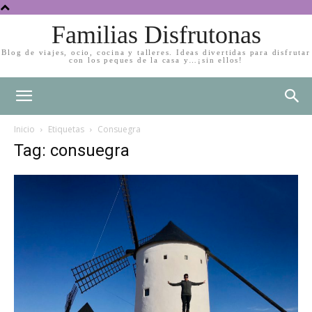
Familias Disfrutonas
Blog de viajes, ocio, cocina y talleres. Ideas divertidas para disfrutar
con los peques de la casa y…¡sin ellos!
Inicio
Etiquetas
Consuegra
Tag: consuegra