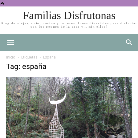
Familias Disfrutonas
Blog de viajes, ocio, cocina y talleres. Ideas divertidas para disfrutar
con los peques de la casa y…¡sin ellos!
Inicio
Etiquetas
España
Tag: españa