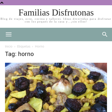
Familias Disfrutonas
Blog de viajes, ocio, cocina y talleres. Ideas divertidas para disfrutar
con los peques de la casa y…¡sin ellos!
Inicio
Etiquetas
Horno
Tag: horno